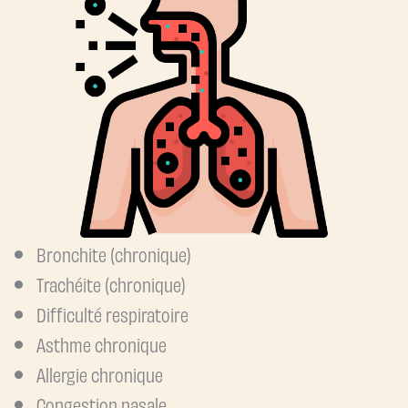
Bronchite (chronique)
Trachéite (chronique)
Difficulté respiratoire
Asthme chronique
Allergie chronique
Congestion nasale